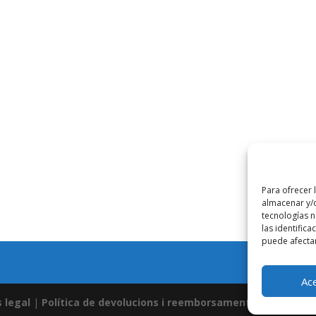
Para ofrecer 
almacenar y/o
tecnologías 
las identifica
puede afectar
Ac
s legal
|
Política de devolucions i reemborsaments
|
Termes i 