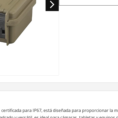
certificada para IP67, está diseñada para proporcionar la 
drado y versátil, es ideal para cámaras, tabletas y equipos