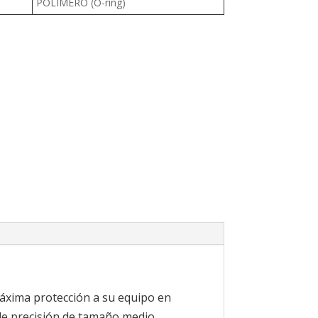
POLIMERO (O-ring)
máxima protección a su equipo en
 de precisión de tamaño medio.