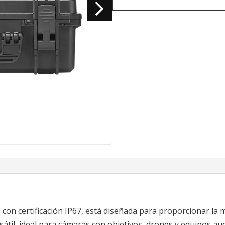
con certificación IP67, está diseñada para proporcionar la 
átil, ideal para cámaras con objetivos, drones y equipos aud