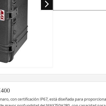
H400
ro, con certificación IP67, está diseñada para proporciona
n de mayor profundidad del MAX750H280, con capacidad par