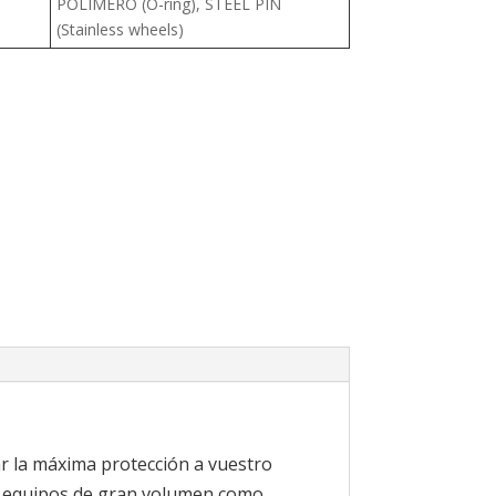
POLIMERO (O-ring), STEEL PIN
(Stainless wheels)
r la máxima protección a vuestro
a equipos de gran volumen como