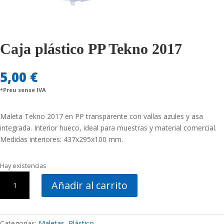
Caja plástico PP Tekno 2017
5,00
€
*Preu sense IVA
Maleta Tekno 2017 en PP transparente con vallas azules y asa
integrada. Interior hueco, ideal para muestras y material comercial.
Medidas interiores: 437x295x100 mm.
Hay existencias
Caja
Añadir al carrito
plástico
PP
Tekno
2017
Categorías:
Maletas
,
Plástico