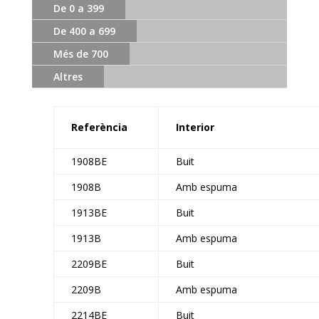
De 0 a 399
De 400 a 699
Més de 700
Altres
Referència
Interior
1908BE
Buit
1908B
Amb espuma
1913BE
Buit
1913B
Amb espuma
2209BE
Buit
2209B
Amb espuma
2214BE
Buit