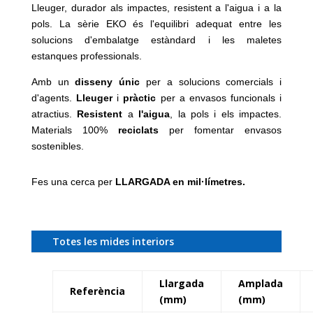
Lleuger, durador als impactes, resistent a l'aigua i a la
pols. La sèrie EKO és l'equilibri adequat entre les
solucions d'embalatge estàndard i les maletes
estanques professionals.
Amb un
disseny únic
per a solucions comercials i
d'agents.
Lleuger
i
pràctic
per a envasos funcionals i
atractius.
Resistent
a
l'aigua
, la pols i els impactes.
Materials 100%
reciclats
per fomentar envasos
sostenibles.
Fes una cerca per
LLARGADA en mil·límetres.
Totes les mides interiors
Llargada
Amplada
Referència
(mm)
(mm)