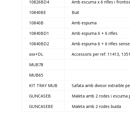
10826BD4
Amb escuma x 6 rifles i frontis
10840BE
Buit
10840B
Amb espuma
10840BD1
Amb espuma 6 + 6 rifles
10840BD2
Amb espuma 6 + 6 rifles sense
xxx+DL
Accessoris per ref. 11413, 135
MUB78
MUB65
KIT TRAY MUB
Safata amb divisor extraïble 
GUNCASEB
Maleta amb 2 rodes i escuma pe
GUNCASEBE
Maleta amb 2 rodes buida