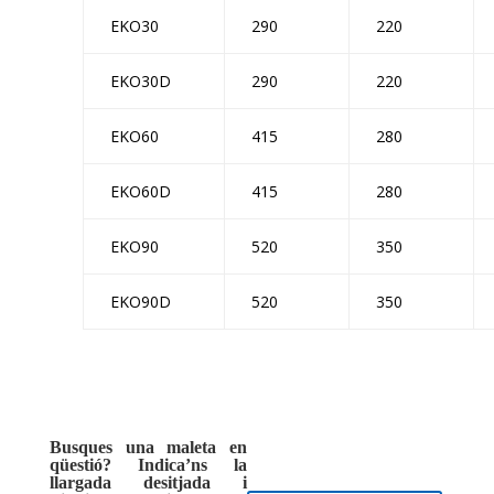
EKO30
290
220
EKO30D
290
220
EKO60
415
280
EKO60D
415
280
EKO90
520
350
EKO90D
520
350
Busques una maleta en
qüestió? Indica’ns la
llargada desitjada i