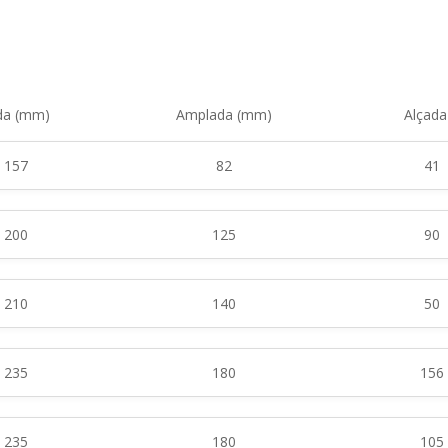
da (mm)
Amplada (mm)
Alçad
157
82
41
200
125
90
210
140
50
235
180
156
235
180
105