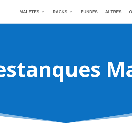
MALETES
RACKS
FUNDES
ALTRES
O
estanques Ma