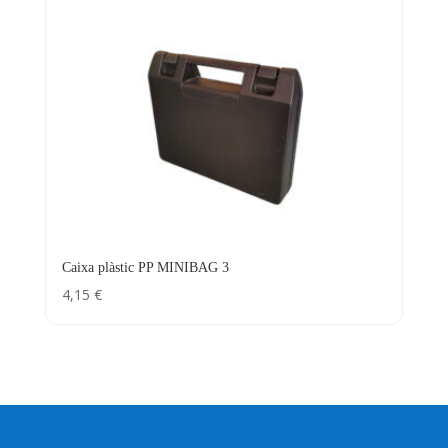
Caixa plàstic PP MINIBAG 3
4,15
€