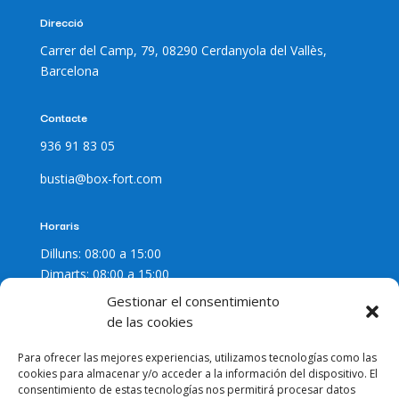
Direcció
Carrer del Camp, 79, 08290 Cerdanyola del Vallès,
Barcelona
Contacte
936 91 83 05
bustia@box-fort.com
Horaris
Dilluns: 08:00 a 15:00
Dimarts: 08:00 a 15:00
Dimecres: 08:00 a 15:00
Gestionar el consentimiento
Dijous: 08:00 a 15:00
de las cookies
Divendres: 08:00 a 15:00
Dissabte: Tancat
Para ofrecer las mejores experiencias, utilizamos tecnologías como las
cookies para almacenar y/o acceder a la información del dispositivo. El
Diumenge: Tancat
consentimiento de estas tecnologías nos permitirá procesar datos