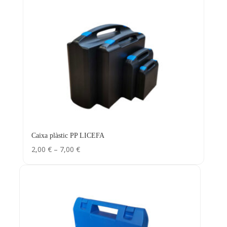
Caixa plàstic PP LICEFA
Interval
2,00
€
–
7,00
€
de
preus:
2,00 €
a
7,00 €