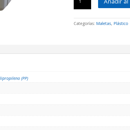
Añadir al 
plástico
PP
MEGABAG
4000
Categorías:
Maletas
,
Plástico
cantidad
lipropileno (PP)