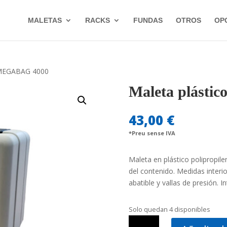
MALETAS
RACKS
FUNDAS
OTROS
OP
P MEGABAG 4000
Maleta plást
43,00
€
*Preu sense IVA
Maleta en plástico polipropil
del contenido. Medidas interi
abatible y vallas de presión. In
Solo quedan 4 disponibles
Maleta