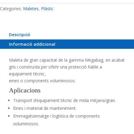
plàstic
PP
Categories:
Maletes
,
Plàstic
MEGABAG
4000
Descripció
Informació addicional
Maleta de gran capacitat de la gamma Megabag, en acabat
gris i construïda per oferir una protecció fiable a
equipament tècnic,
eines o components voluminosos.
Aplicacions
Transport d’equipament tècnic de mida mitjana/gran.
Eines i material de manteniment.
Emmagatzematge i logística de components
voluminosos.