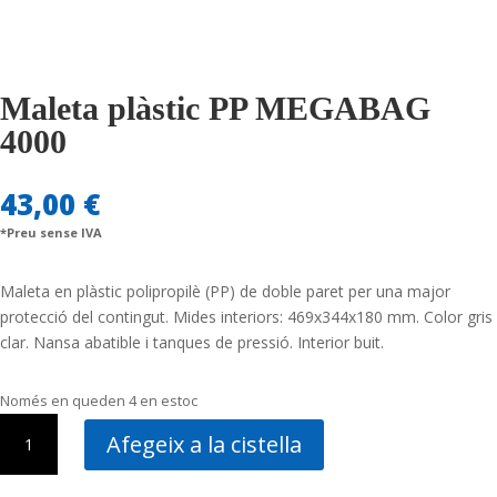
Maleta plàstic PP MEGABAG
4000
43,00
€
*Preu sense IVA
Maleta en plàstic polipropilè (PP) de doble paret per una major
protecció del contingut. Mides interiors: 469x344x180 mm. Color gris
clar. Nansa abatible i tanques de pressió. Interior buit.
Només en queden 4 en estoc
quantitat
Afegeix a la cistella
de
Maleta