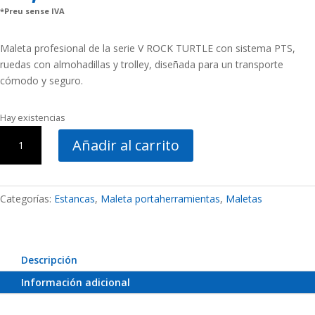
*Preu sense IVA
Maleta profesional de la serie V ROCK TURTLE con sistema PTS,
ruedas con almohadillas y trolley, diseñada para un transporte
cómodo y seguro.
Hay existencias
Maleta
Añadir al carrito
VROCK
TURTLE
PTS
con
Categorías:
Estancas
,
Maleta portaherramientas
,
Maletas
sistema
PTS
cantidad
Descripción
Información adicional