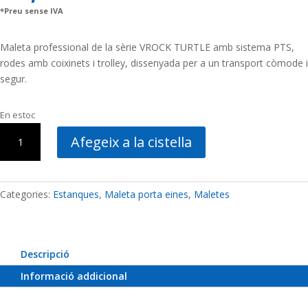
*Preu sense IVA
Maleta professional de la sèrie VROCK TURTLE amb sistema PTS,
rodes amb coixinets i trolley, dissenyada per a un transport còmode i
segur.
En estoc
quantitat
Afegeix a la cistella
de
Maleta
VROCK
TURTLE
Categories:
Estanques
,
Maleta porta eines
,
Maletes
PTS
amb
sistema
Descripció
PTS
Informació addicional