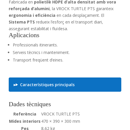
Fabricada en
polietilè HDPE d’alta densitat amb vora
reforçada d’alumini
, la VROCK TURTLE PTS garanteix
ergonomia i eficiència
en cada desplaçament. El
Sistema PTS
redueix l’esforç en el transport diari,
assegurant estabilitat i fluïdesa.
Aplicacions
Professionals itinerants.
Serveis tècnics i manteniment.
Transport freqüent d’eines.
Característiques principals
Dades tècniques
Referència
VROCK TURTLE PTS
Mides interiors
470 × 390 × 300 mm
Pes
8,62 kg