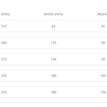
o (mm)
Ancho (mm)
Altur
157
82
41
200
125
90
210
140
50
235
180
105
235
180
156