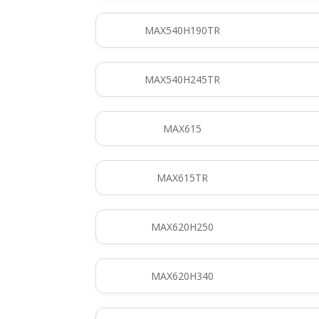
MAX540H190TR
MAX540H245TR
MAX615
MAX615TR
MAX620H250
MAX620H340