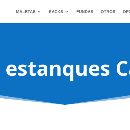
MALETAS
RACKS
FUNDAS
OTROS
OP
 estanques Ca